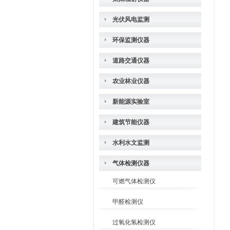
光伏风电监测
环保监测仪器
道路交通仪器
农业林业仪器
新能源实验室
建筑节能仪器
水利水文监测
气体检测仪器
可燃气体检测仪
甲醛检测仪
过氧化氢检测仪