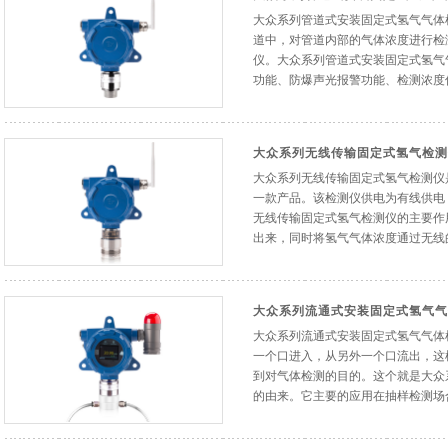
大众系列管道式安装固定式氢气气体
道中，对管道内部的气体浓度进行检
仪。大众系列管道式安装固定式氢气
功能、防爆声光报警功能、检测浓度信
大众系列无线传输固定式氢气检测
大众系列无线传输固定式氢气检测仪
一款产品。该检测仪供电为有线供电
无线传输固定式氢气检测仪的主要作
出来，同时将氢气气体浓度通过无线的方式
大众系列流通式安装固定式氢气气
大众系列流通式安装固定式氢气气体
一个口进入，从另外一个口流出，这
到对气体检测的目的。这个就是大众
的由来。它主要的应用在抽样检测场合。