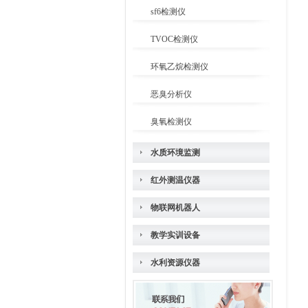
sf6检测仪
TVOC检测仪
环氧乙烷检测仪
恶臭分析仪
臭氧检测仪
水质环境监测
红外测温仪器
物联网机器人
教学实训设备
水利资源仪器