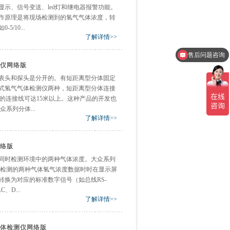
示、信号变送、led灯和继电器报警功能。
作原理是将现场检测到的氢气气体浓度，转
/10...
了解详情>>
售后问题咨询
仪网络版
表头和探头是分开的。有短距离型分体固定
式氢气气体检测仪两种，短距离型分体连接
体的连接线可达15米以上。这种产品的开发也
系列分体...
了解详情>>
络版
同时检测环境中的两种气体浓度。大众系列
场检测的两种气体氢气浓度数据时时在显示屏
转换为对应的标准数字信号（如总线RS-
、D...
了解详情>>
体检测仪网络版