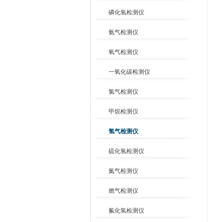
磷化氢检测仪
氨气检测仪
氧气检测仪
一氧化碳检测仪
氯气检测仪
甲烷检测仪
氢气检测仪
硫化氢检测仪
氮气检测仪
燃气检测仪
氟化氢检测仪