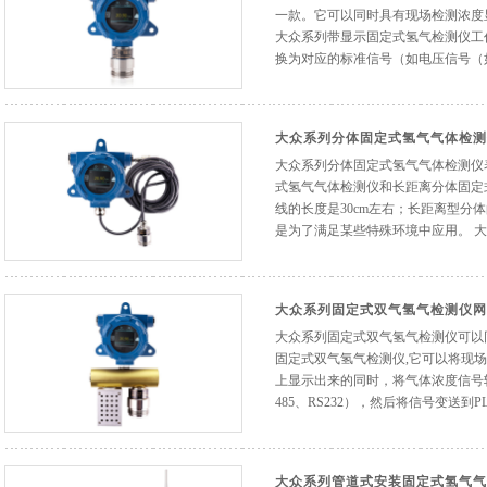
一款。它可以同时具有现场检测浓度显
大众系列带显示固定式氢气检测仪工
换为对应的标准信号（如电压信号（如0-5
大众系列分体固定式氢气气体检测
大众系列分体固定式氢气气体检测仪
式氢气气体检测仪和长距离分体固定
线的长度是30cm左右；长距离型分
是为了满足某些特殊环境中应用。 大众
大众系列固定式双气氢气检测仪网
大众系列固定式双气氢气检测仪可以
固定式双气氢气检测仪,它可以将现
上显示出来的同时，将气体浓度信号
485、RS232），然后将信号变送到PLC
大众系列管道式安装固定式氢气气