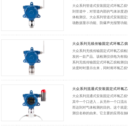
大众系列管道式安装固定式环氧乙烷
到管道中，对管道内部的气体浓度进
体检测仪。大众系列管道式安装固定
场数据显示功能、防爆声光报警功能、
大众系列无线传输固定式环氧乙烷
大众系列无线传输固定式环氧乙烷检
发的一款产品。该检测仪供电为有线
系列无线传输固定式环氧乙烷检测仪
浓度时时显示出来，同时将环氧乙烷气
大众系列流通式安装固定式环氧乙
大众系列流通式安装固定式环氧乙烷
其中一个口进入，从另外一个口流出
而达到对气体检测的目的。这个就是
测仪名称的由来。它主要的应用在抽样检