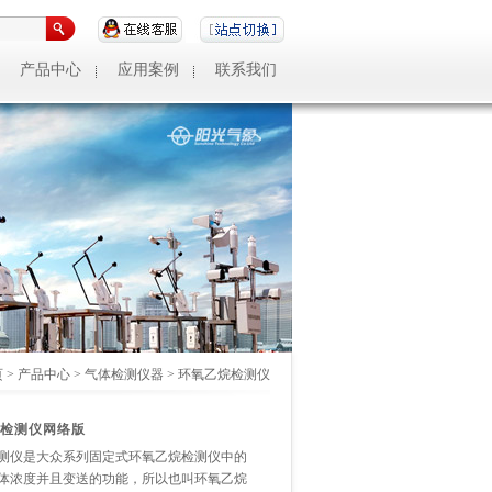
产品中心
应用案例
联系我们
页
>
产品中心
>
气体检测仪器
>
环氧乙烷检测仪
检测仪网络版
测仪是大众系列固定式环氧乙烷检测仪中的
体浓度并且变送的功能，所以也叫环氧乙烷