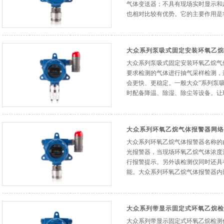
气体变送器；不具有现场实时显示和
也相对比较有优势。它的主要作用是将
大众系列泵吸式固定安装环氧乙烷
大众系列泵吸式固定安装环氧乙烷气
要求检测的气体进行抽气采样检测，
会更快、更稳定。一般大众”系列泵
时配备降温、除湿、除尘等设备。让环
大众系列环氧乙烷气体报警器网络
大众系列环氧乙烷气体报警器名称的
光报警器，当现场环氧乙烷气体浓度
行报警提示。另外该检测仪同时还具
能。大众系列环氧乙烷气体报警器内部
大众系列带显示固定式环氧乙烷检
大众系列带显示固定式环氧乙烷检测