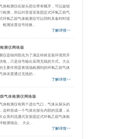
气体检测仪在探头部位带有螺牙，可以旋钮
行检测，所以叫管道安装固定式环氧乙烷气
式环氧乙烷气体检测仪可以同时具备时时现
检测浓度信号转换...
了解详情>>
检测仪网络版
测仪是锦州阳光为了满足特殊安装环境而开
供电，只是信号输出采用无线的方式。大众
的主要作用是将现场检测到的环氧乙烷气体
体浓度通过无线的...
了解详情>>
烷气体检测仪网络版
气体检测仪有两个进出气口，气体从探头的
，这样形成一个气体在探头内部的流通，从
大众系列流通式安装固定式环氧乙烷气体检
测场合。 大众...
了解详情>>