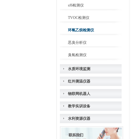
sf6检测仪
TVOC检测仪
环氧乙烷检测仪
恶臭分析仪
臭氧检测仪
水质环境监测
红外测温仪器
物联网机器人
教学实训设备
水利资源仪器